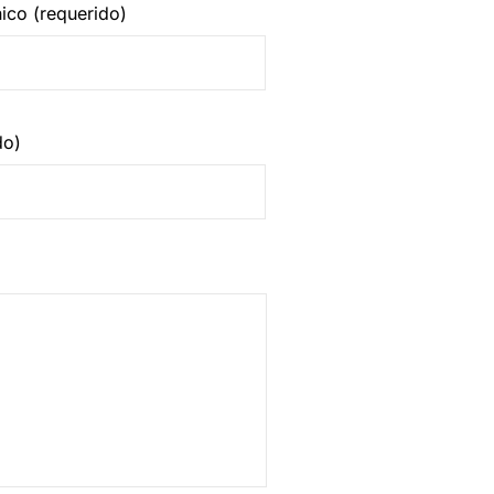
nico (requerido)
do)