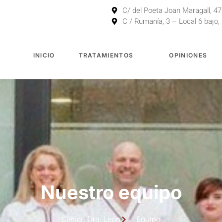
C/ del Poeta Joan Maragall, 47
C / Rumanía, 3 – Local 6 bajo,
INICIO
TRATAMIENTOS
OPINIONES
Nuestro equipo
Clínica Dra. León
Equipo