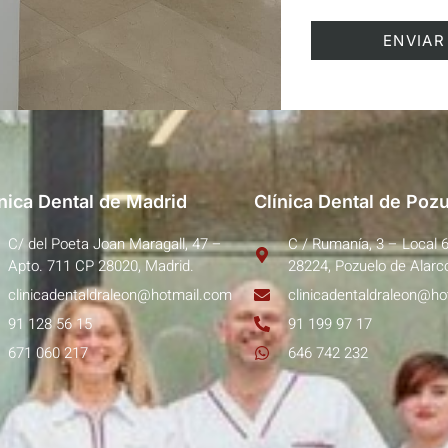
ínica Dental de Madrid
Clínica Dental de Poz
C/ del Poeta Joan Maragall, 47 –
C / Rumanía, 3 – Local 
Apto. 711 CP 28020, Madrid.
28224, Pozuelo de Alarc
clinicadentaldraleon@hotmail.com
clinicadentaldraleon@h
91 128 56 15
91 199 97 17
671 060 217
646 742 232