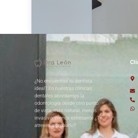
Cl
¿No encuentras tu dentista
ideal? En nuestras clínicas
dentales abordamos la
odontología desde otro punto
de vista, más natural, menos
invasivo, menos estresante ¿Te
atreves a probarlo?