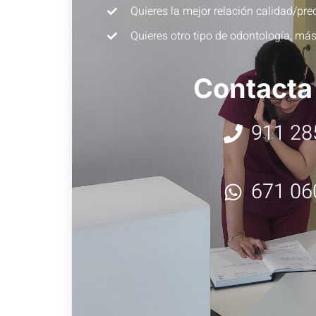
Quieres la mejor relación calidad/pre
Quieres otro tipo de odontología, más
Contacta
911 28
671 06