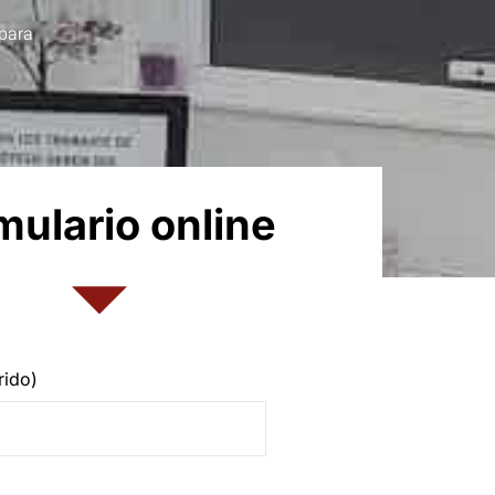
 para
mulario online
rido)