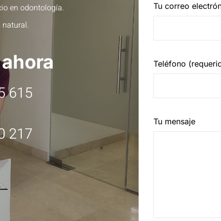
Tu correo electró
cio en odontología.
 natural.
 ahora
Teléfono (requeri
5 615
Tu mensaje
0 217