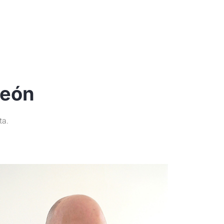
León
ta.