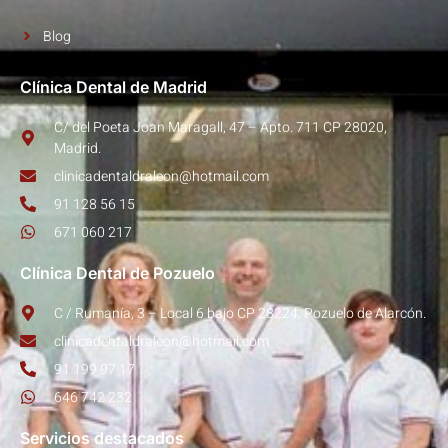
Blog
Clínica Dental de Madrid
C/ del Poeta Joan Maragall, 47 – Apto. 711 CP 28020,
Madrid.
clinicadentaldraleon@hotmail.com
91 128 56 15
671 060 217
Clínica Dental de Pozuelo
C / Rumanía, 3 – Local 6 bajo CP 28224, Pozuelo de Alarcón.
clinicadentaldraleon@hotmail.com
91 199 97 17
646 742 232
Servicios destacados