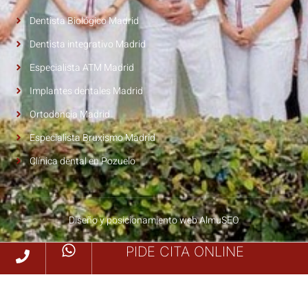
Dentista Biológico Madrid
Dentista integrativo Madrid
Especialista ATM Madrid
Implantes dentales Madrid
Ortodoncia Madrid
Especialista Bruxismo Madrid
Clínica dental en Pozuelo
Diseño y posicionamiento web AlmuSEO
PIDE CITA ONLINE