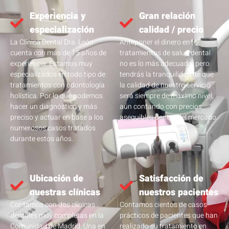
Experiencia y
Gran relación
especialización
calidad / precio
La Clínica Dental Dra. León
Anteponer el dinero en
cuenta con más de 15 años de
tratamientos de salud dental
experiencia. Estamos muy
no es lo más adecuado, pero
especializados en todo tipo de
tendrás la tranquilidad de que
tratamientos con odontología
la calidad de nuestro servicio
holística. Por lo que podemos
será siempre de máximo nivel,
hacer un diagnóstico y más
aún contando con precios
preciso y actuar en base a los
asequibles dentro del mercado.
numerosos casos tratados
durante estos años.
Ubicación de
Satisfacción de
nuestras clínicas
nuestros pacientes
Contamos con dos clínicas
Contamos cientos de casos
dentales muy completas en la
prácticos de pacientes que han
Comunidad de Madrid. Una en
realizado su tratamiento en