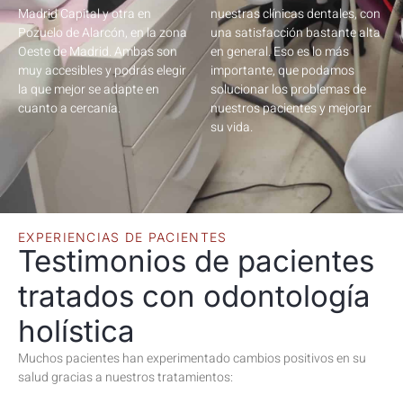
Madrid Capital y otra en
nuestras clínicas dentales, con
Pozuelo de Alarcón, en la zona
una satisfacción bastante alta
Oeste de Madrid. Ambas son
en general. Eso es lo más
muy accesibles y podrás elegir
importante, que podamos
la que mejor se adapte en
solucionar los problemas de
cuanto a cercanía.
nuestros pacientes y mejorar
su vida.
EXPERIENCIAS DE PACIENTES
Testimonios de pacientes
tratados con odontología
holística
Muchos pacientes han experimentado cambios positivos en su
salud gracias a nuestros tratamientos: