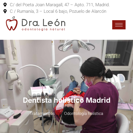
C/ del Poeta Joan Maragall, 47 – Apto. 711, Madrid.
C / Rumanía, 3 – Local 6 bajo, Pozuelo de Alarcón
Dentista holístico Madrid
Tratamientos
Odontología holística