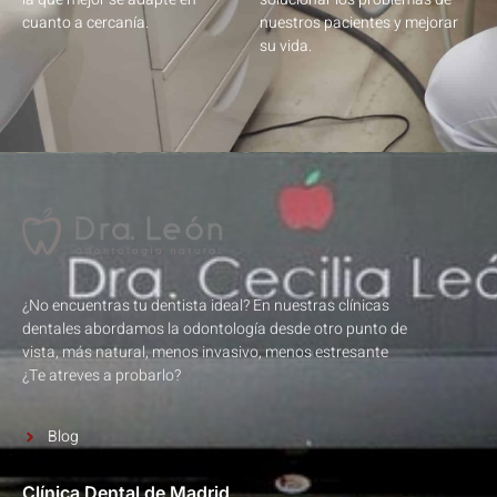
cuanto a cercanía.
nuestros pacientes y mejorar
su vida.
¿No encuentras tu dentista ideal? En nuestras clínicas
dentales abordamos la odontología desde otro punto de
vista, más natural, menos invasivo, menos estresante
¿Te atreves a probarlo?
Blog
Clínica Dental de Madrid