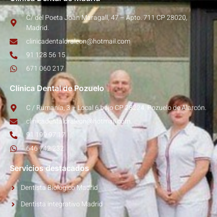
C/ del Poeta Joan Maragall, 47 – Apto. 711 CP 28020,
Madrid.
clinicadentaldraleon@hotmail.com
91 128 56 15
671 060 217
Clínica Dental de Pozuelo
C / Rumanía, 3 – Local 6 bajo CP 28224, Pozuelo de Alarcón.
clinicadentaldraleon@hotmail.com
91 199 97 17
646 742 232
Servicios destacados
Dentista Biológico Madrid
Dentista integrativo Madrid