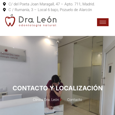
C/ del Poeta Joan Maragall, 47 – Apto. 711, Madrid.
C / Rumanía, 3 – Local 6 bajo, Pozuelo de Alarcón
CONTACTO Y LOCALIZACIÓN
Clínica Dra. León
Contacto