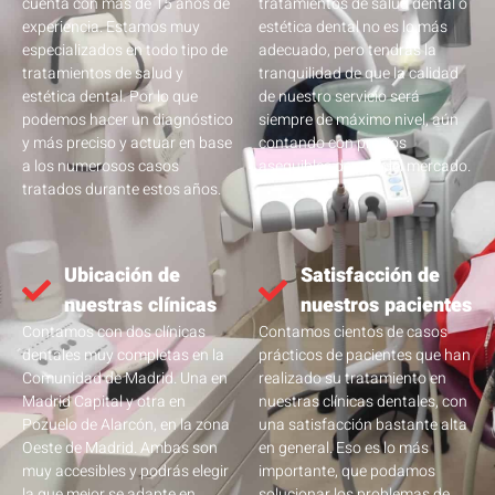
cuenta con más de 15 años de
tratamientos de salud dental o
experiencia. Estamos muy
estética dental no es lo más
especializados en todo tipo de
adecuado, pero tendrás la
tratamientos de salud y
tranquilidad de que la calidad
estética dental. Por lo que
de nuestro servicio será
podemos hacer un diagnóstico
siempre de máximo nivel, aún
y más preciso y actuar en base
contando con precios
a los numerosos casos
asequibles dentro del mercado.
tratados durante estos años.
Ubicación de
Satisfacción de
nuestras clínicas
nuestros pacientes
Contamos con dos clínicas
Contamos cientos de casos
dentales muy completas en la
prácticos de pacientes que han
Comunidad de Madrid. Una en
realizado su tratamiento en
Madrid Capital y otra en
nuestras clínicas dentales, con
Pozuelo de Alarcón, en la zona
una satisfacción bastante alta
Oeste de Madrid. Ambas son
en general. Eso es lo más
muy accesibles y podrás elegir
importante, que podamos
la que mejor se adapte en
solucionar los problemas de