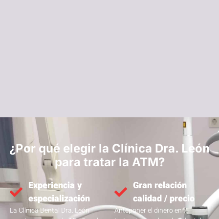
¿Por qué elegir la Clínica Dra. León
para tratar la ATM?
Experiencia y
Gran relación
especialización
calidad / precio
La Clínica Dental Dra. León
Anteponer el dinero en